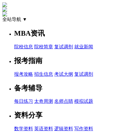
全站导航 ▼
MBA资讯
院校信息
院校简章
复试调剂
就业新闻
报考指南
报考攻略
招生信息
考试大纲
复试调剂
备考辅导
每日练习
太奇周测
名师点睛
模拟试题
资料分享
数学资料
英语资料
逻辑资料
写作资料