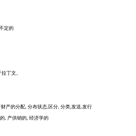
的，不定的
词汇源于拉丁文。
死亡者财产的分配, 分布状态,区分, 分类,发送,发行
经济(上)的, 产供销的, 经济学的