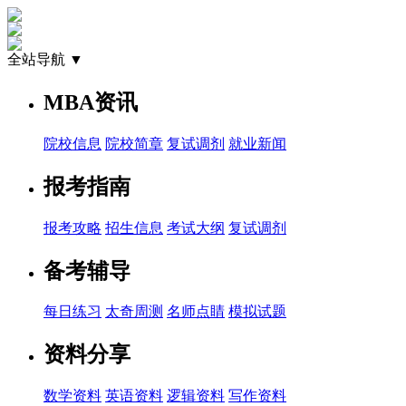
全站导航 ▼
MBA资讯
院校信息
院校简章
复试调剂
就业新闻
报考指南
报考攻略
招生信息
考试大纲
复试调剂
备考辅导
每日练习
太奇周测
名师点睛
模拟试题
资料分享
数学资料
英语资料
逻辑资料
写作资料