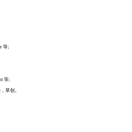
。
e 等;
t 等;
重开始，草创。