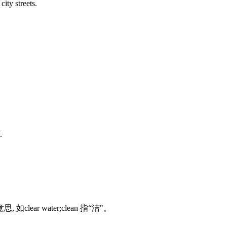
ty streets.
.
ear water;clean 指“洁"。