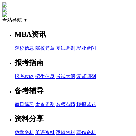
全站导航 ▼
MBA资讯
院校信息
院校简章
复试调剂
就业新闻
报考指南
报考攻略
招生信息
考试大纲
复试调剂
备考辅导
每日练习
太奇周测
名师点睛
模拟试题
资料分享
数学资料
英语资料
逻辑资料
写作资料