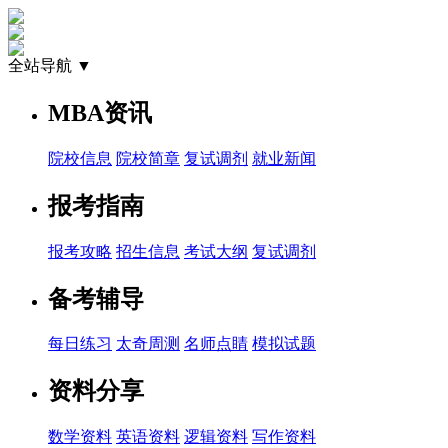
全站导航 ▼
MBA资讯
院校信息
院校简章
复试调剂
就业新闻
报考指南
报考攻略
招生信息
考试大纲
复试调剂
备考辅导
每日练习
太奇周测
名师点睛
模拟试题
资料分享
数学资料
英语资料
逻辑资料
写作资料