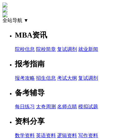
全站导航 ▼
MBA资讯
院校信息
院校简章
复试调剂
就业新闻
报考指南
报考攻略
招生信息
考试大纲
复试调剂
备考辅导
每日练习
太奇周测
名师点睛
模拟试题
资料分享
数学资料
英语资料
逻辑资料
写作资料