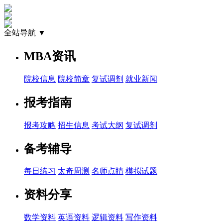
全站导航 ▼
MBA资讯
院校信息
院校简章
复试调剂
就业新闻
报考指南
报考攻略
招生信息
考试大纲
复试调剂
备考辅导
每日练习
太奇周测
名师点睛
模拟试题
资料分享
数学资料
英语资料
逻辑资料
写作资料