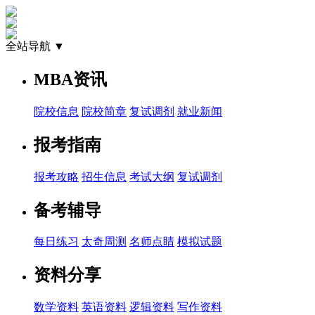
全站导航 ▼
MBA资讯
院校信息
院校简章
复试调剂
就业新闻
报考指南
报考攻略
招生信息
考试大纲
复试调剂
备考辅导
每日练习
太奇周测
名师点睛
模拟试题
资料分享
数学资料
英语资料
逻辑资料
写作资料