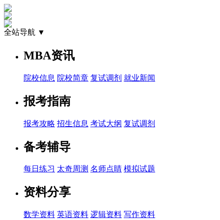
全站导航 ▼
MBA资讯
院校信息
院校简章
复试调剂
就业新闻
报考指南
报考攻略
招生信息
考试大纲
复试调剂
备考辅导
每日练习
太奇周测
名师点睛
模拟试题
资料分享
数学资料
英语资料
逻辑资料
写作资料