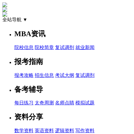
全站导航 ▼
MBA资讯
院校信息
院校简章
复试调剂
就业新闻
报考指南
报考攻略
招生信息
考试大纲
复试调剂
备考辅导
每日练习
太奇周测
名师点睛
模拟试题
资料分享
数学资料
英语资料
逻辑资料
写作资料