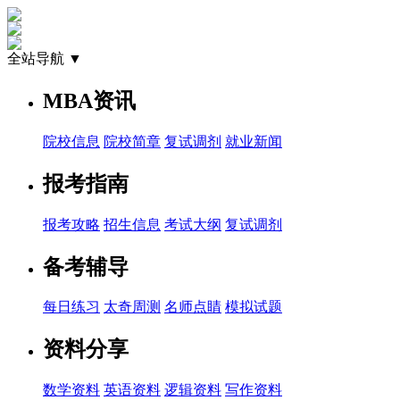
全站导航 ▼
MBA资讯
院校信息
院校简章
复试调剂
就业新闻
报考指南
报考攻略
招生信息
考试大纲
复试调剂
备考辅导
每日练习
太奇周测
名师点睛
模拟试题
资料分享
数学资料
英语资料
逻辑资料
写作资料