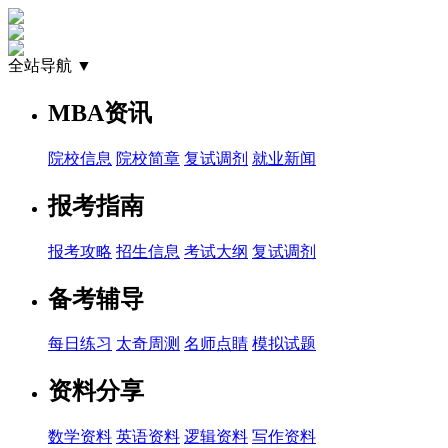
全站导航 ▼
MBA资讯
院校信息
院校简章
复试调剂
就业新闻
报考指南
报考攻略
招生信息
考试大纲
复试调剂
备考辅导
每日练习
太奇周测
名师点睛
模拟试题
资料分享
数学资料
英语资料
逻辑资料
写作资料