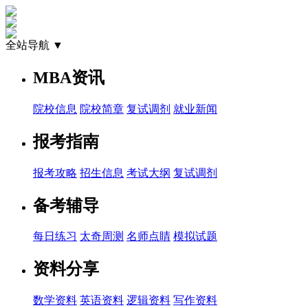
全站导航 ▼
MBA资讯
院校信息
院校简章
复试调剂
就业新闻
报考指南
报考攻略
招生信息
考试大纲
复试调剂
备考辅导
每日练习
太奇周测
名师点睛
模拟试题
资料分享
数学资料
英语资料
逻辑资料
写作资料