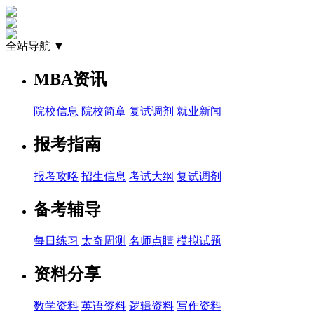
全站导航 ▼
MBA资讯
院校信息
院校简章
复试调剂
就业新闻
报考指南
报考攻略
招生信息
考试大纲
复试调剂
备考辅导
每日练习
太奇周测
名师点睛
模拟试题
资料分享
数学资料
英语资料
逻辑资料
写作资料