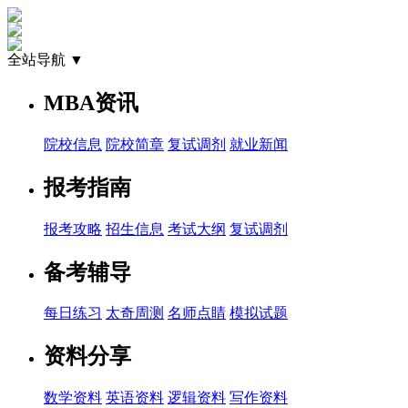
全站导航 ▼
MBA资讯
院校信息
院校简章
复试调剂
就业新闻
报考指南
报考攻略
招生信息
考试大纲
复试调剂
备考辅导
每日练习
太奇周测
名师点睛
模拟试题
资料分享
数学资料
英语资料
逻辑资料
写作资料