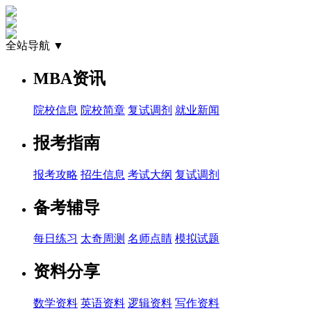
全站导航 ▼
MBA资讯
院校信息
院校简章
复试调剂
就业新闻
报考指南
报考攻略
招生信息
考试大纲
复试调剂
备考辅导
每日练习
太奇周测
名师点睛
模拟试题
资料分享
数学资料
英语资料
逻辑资料
写作资料