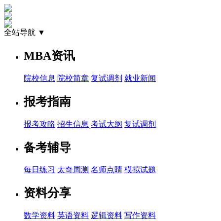
全站导航 ▼
MBA资讯
院校信息
院校简章
复试调剂
就业新闻
报考指南
报考攻略
招生信息
考试大纲
复试调剂
备考辅导
每日练习
太奇周测
名师点睛
模拟试题
资料分享
数学资料
英语资料
逻辑资料
写作资料