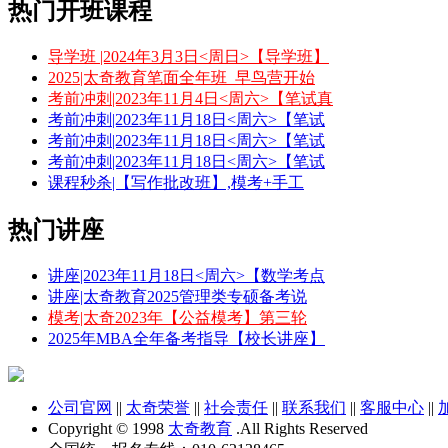
热门开班课程
导学班 |2024年3月3日<周日>【导学班】
2025|太奇教育笔面全年班_早鸟营开始
考前冲刺|2023年11月4日<周六>【笔试真
考前冲刺|2023年11月18日<周六>【笔试
考前冲刺|2023年11月18日<周六>【笔试
考前冲刺|2023年11月18日<周六>【笔试
课程秒杀|【写作批改班】,模考+手工
热门讲座
讲座|2023年11月18日<周六>【数学考点
讲座|太奇教育2025管理类专硕备考说
模考|太奇2023年【公益模考】第三轮
2025年MBA全年备考指导【校长讲座】
公司官网
||
太奇荣誉
||
社会责任
||
联系我们
||
客服中心
||
Copyright © 1998
太奇教育
.All Rights Reserved