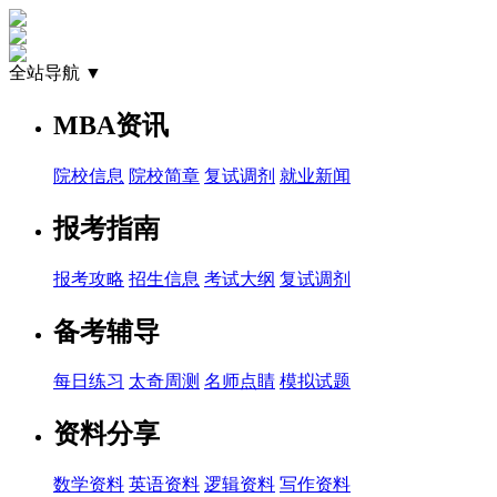
全站导航 ▼
MBA资讯
院校信息
院校简章
复试调剂
就业新闻
报考指南
报考攻略
招生信息
考试大纲
复试调剂
备考辅导
每日练习
太奇周测
名师点睛
模拟试题
资料分享
数学资料
英语资料
逻辑资料
写作资料