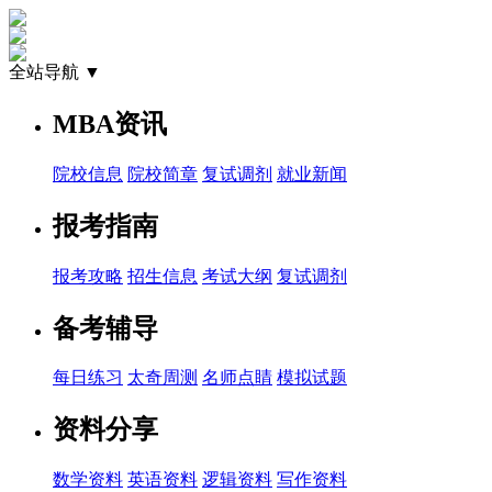
全站导航 ▼
MBA资讯
院校信息
院校简章
复试调剂
就业新闻
报考指南
报考攻略
招生信息
考试大纲
复试调剂
备考辅导
每日练习
太奇周测
名师点睛
模拟试题
资料分享
数学资料
英语资料
逻辑资料
写作资料