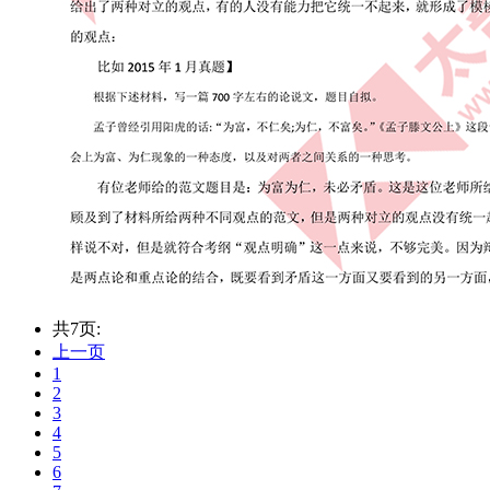
共7页:
上一页
1
2
3
4
5
6