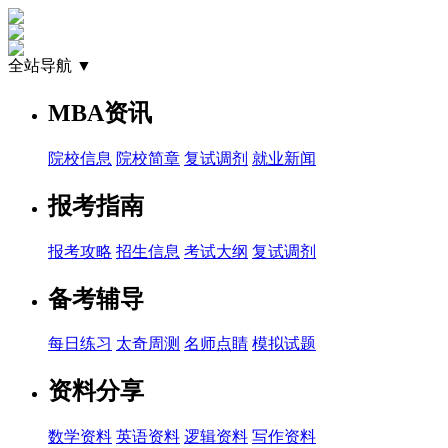
全站导航 ▼
MBA资讯
院校信息
院校简章
复试调剂
就业新闻
报考指南
报考攻略
招生信息
考试大纲
复试调剂
备考辅导
每日练习
太奇周测
名师点睛
模拟试题
资料分享
数学资料
英语资料
逻辑资料
写作资料